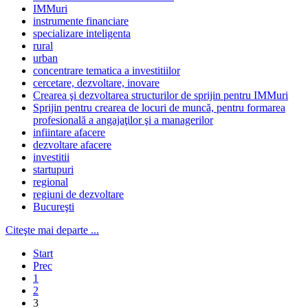
IMMuri
instrumente financiare
specializare inteligenta
rural
urban
concentrare tematica a investitiilor
cercetare, dezvoltare, inovare
Crearea şi dezvoltarea structurilor de sprijin pentru IMMuri
Sprijin pentru crearea de locuri de muncă, pentru formarea
profesională a angajaţilor şi a managerilor
infiintare afacere
dezvoltare afacere
investitii
startupuri
regional
regiuni de dezvoltare
Bucureşti
Citeşte mai departe ...
Start
Prec
1
2
3