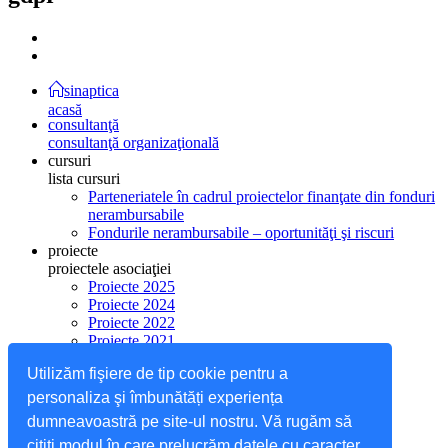
sinaptica
acasă
consultanţă
consultanţă organizaţională
cursuri
lista cursuri
Parteneriatele în cadrul proiectelor finanţate din fonduri
nerambursabile
Fondurile nerambursabile – oportunităţi şi riscuri
proiecte
proiectele asociaţiei
Proiecte 2025
Proiecte 2024
Proiecte 2022
Proiecte 2021
Proiecte 2020
Utilizăm fişiere de tip cookie pentru a
Proiecte 2019
Proiecte 2018
personaliza şi îmbunătăți experiența
Proiecte 2017
dumneavoastră pe site-ul nostru. Vă rugăm să
Proiecte 2016
citiţi modul în care prelucrăm datele cu caracter