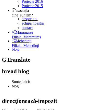
Proiecte 2016
Proiecte 2015
asociaţia
cine suntem?
despre noi
echipa noastra
contact
Maramureş
Filiala Maramureş
Mehedinţi
Filiala Mehedinţi
blog
GTranslate
bread
blog
Sunteți aici:
blog
direcţionează-impozit