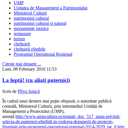
UMP
Unitatea de Management a Patrimoniului
Ministerul Culturii
patrimoniul cultural
patrimoniul cultural si natural
monumente istorice
restaurare
turism
cheltuieli
cheltuieli eligibile
Programul Operational Regional
Citeşte mai departe ...
Luni, 08 February 2016 11:53
La luptă! (cu aliați puternici)
Scris de
Pîrvu Ionică
În cadrul unui demers mai puțin obișnuit, o autoritate publică
centrală, Ministerul Culturii, prin intermediul Unității de
Management a Proiectului (UMP),
anunță
http://www.umpcultura.ro/noutati_doc_517_anun-privind-
selecia-de-parteneri-eligibili-in-vederea-depunerii-de-proiecte-
finantate-prin-programul-operational-regional-2014-2020_pg_0.htm