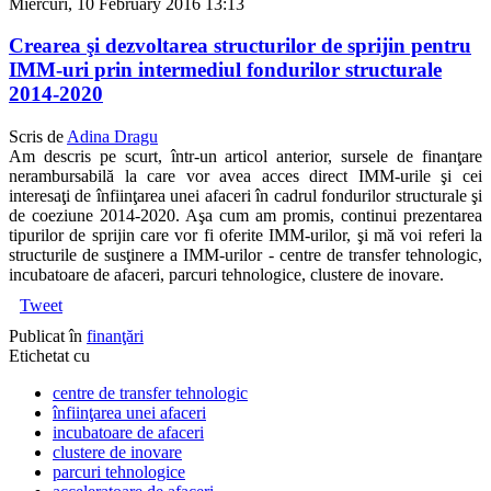
Miercuri, 10 February 2016 13:13
Crearea şi dezvoltarea structurilor de sprijin pentru
IMM-uri prin intermediul fondurilor structurale
2014-2020
Scris de
Adina Dragu
Am descris pe scurt, într-un articol anterior, sursele de finanţare
nerambursabilă la care vor avea acces direct IMM-urile şi cei
interesaţi de înfiinţarea unei afaceri în cadrul fondurilor structurale şi
de coeziune 2014-2020. Aşa cum am promis, continui prezentarea
tipurilor de sprijin care vor fi oferite IMM-urilor, şi mă voi referi la
structurile de susţinere a IMM-urilor - centre de transfer tehnologic,
incubatoare de afaceri, parcuri tehnologice, clustere de inovare.
Tweet
Publicat în
finanţări
Etichetat cu
centre de transfer tehnologic
înfiinţarea unei afaceri
incubatoare de afaceri
clustere de inovare
parcuri tehnologice