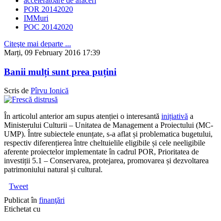
acceleratoare de afaceri
POR 20142020
IMMuri
POC 20142020
Citeşte mai departe ...
Marți, 09 February 2016 17:39
Banii mulți sunt prea puțini
Scris de
Pîrvu Ionică
În articolul anterior am supus atenției o interesantă
inițiativă
a
Ministerului Culturii – Unitatea de Management a Proiectului (MC-
UMP). Între subiectele enunțate, s-a aflat și problematica bugetului,
respectiv diferențierea între cheltuielile eligibile și cele neeligibile
aferente proiectelor implementate în cadrul POR, Prioritatea de
investiții 5.1 – Conservarea, protejarea, promovarea și dezvoltarea
patrimoniului natural și cultural.
Tweet
Publicat în
finanţări
Etichetat cu