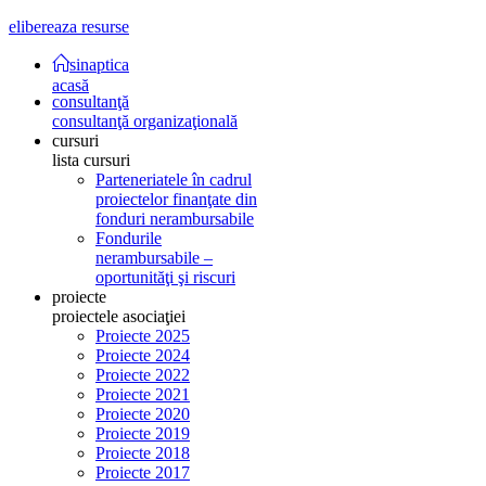
elibereaza resurse
sinaptica
acasă
consultanţă
consultanţă organizaţională
cursuri
lista cursuri
Parteneriatele în cadrul
proiectelor finanţate din
fonduri nerambursabile
Fondurile
nerambursabile –
oportunităţi şi riscuri
proiecte
proiectele asociaţiei
Proiecte 2025
Proiecte 2024
Proiecte 2022
Proiecte 2021
Proiecte 2020
Proiecte 2019
Proiecte 2018
Proiecte 2017