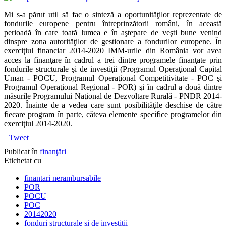
Mi s-a părut util să fac o sinteză a oportunităţilor reprezentate de
fondurile europene pentru întreprinzătorii români, în această
perioadă în care toată lumea e în aştepare de veşti bune venind
dinspre zona autorităţilor de gestionare a fondurilor europene. În
exerciţiul financiar 2014-2020 IMM-urile din România vor avea
acces la finanţare în cadrul a trei dintre programele finanţate prin
fondurile structurale şi de investiţii (Programul Operaţional Capital
Uman - POCU, Programul Operaţional Competitivitate - POC şi
Programul Operaţional Regional - POR) şi în cadrul a două dintre
măsurile Programului Naţional de Dezvoltare Rurală - PNDR 2014-
2020. Înainte de a vedea care sunt posibilităţile deschise de către
fiecare program în parte, câteva elemente specifice programelor din
exerciţiul 2014-2020.
Tweet
Publicat în
finanţări
Etichetat cu
finantari nerambursabile
POR
POCU
POC
20142020
fonduri structurale si de investitii