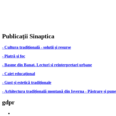
Publicaţii
Sinaptica
-
Cultura tradiţională - solutii şi resurse
-
Piatră şi foc
-
Basme din Banat. Lecturi si reinterpretari urbane
-
Caiet educaţional
-
Gust și estetică tradiționale
-
Arhitectura tradițională montană din Isverna - Păstrare și pune
gdpr