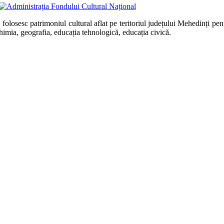
folosesc patrimoniul cultural aflat pe teritoriul județului Mehedinți pent
chimia, geografia, educația tehnologică, educația civică.