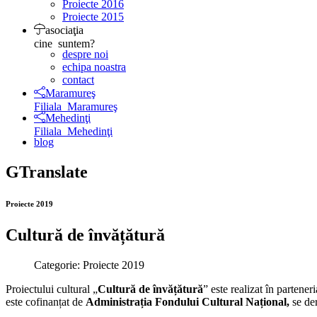
Proiecte 2016
Proiecte 2015
asociaţia
cine suntem?
despre noi
echipa noastra
contact
Maramureş
Filiala Maramureş
Mehedinţi
Filiala Mehedinţi
blog
GTranslate
Proiecte 2019
Cultură de învățătură
Categorie: Proiecte 2019
Proiectului cultural „
Cultură de învățătură
” este realizat în partener
este cofinanțat de
Administrația Fondului Cultural Național,
se der