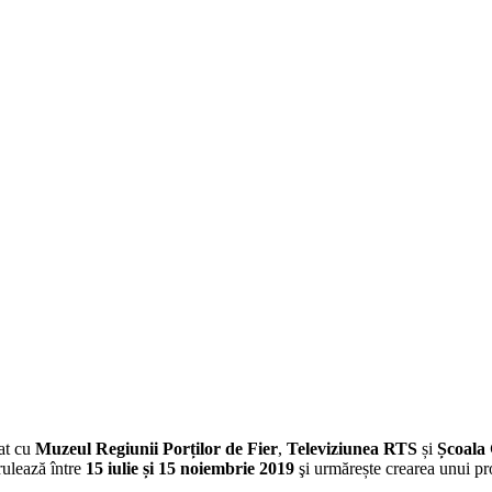
iat cu
Muzeul Regiunii Porților de Fier
,
Televiziunea RTS
și
Școala
ulează între
15 iulie și 15 noiembrie 2019
şi urmărește crearea unui pr