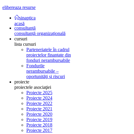
elibereaza resurse
sinaptica
acasă
consultanţă
consultanţă organizaţională
cursuri
lista cursuri
Parteneriatele în cadrul
proiectelor finanţate din
fonduri nerambursabile
Fondurile
nerambursabile –
oportunităţi şi riscuri
proiecte
proiectele asociaţiei
Proiecte 2025
Proiecte 2024
Proiecte 2022
Proiecte 2021
Proiecte 2020
Proiecte 2019
Proiecte 2018
Proiecte 2017