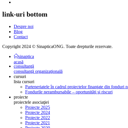
link-uri
bottom
Despre noi
Blog
Contact
Copyright 2024 © SinapticaONG. Toate drepturile rezervate.
sinaptica
acasă
consultanţă
consultanţă organizaţională
cursuri
lista cursuri
Parteneriatele în cadrul proiectelor finanţate din fonduri
Fondurile nerambursabile – oportunităţi şi riscuri
proiecte
proiectele asociaţiei
Proiecte 2025
Proiecte 2024
Proiecte 2022
Proiecte 2021
Proiecte 2020