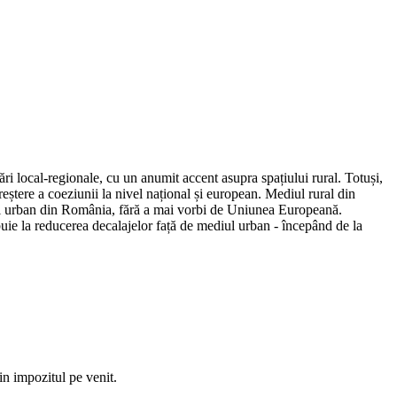
ri local-regionale, cu un anumit accent asupra spațiului rural. Totuși,
reștere a coeziunii la nivel național și european. Mediul rural din
iul urban din România, fără a mai vorbi de Uniunea Europeană.
ie la reducerea decalajelor față de mediul urban - începând de la
n impozitul pe venit.