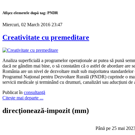
Afişez elemetele după tag: PNDR
Miercuri, 02 March 2016 23:47
Creativitate cu premeditare
Analiza superficială a programelor operaționale ar putea să pună semne 
dacă ne gândim mai bine, o să constatăm că o astfel de abordare are sens
România are un nivel de dezvoltare mult sub majoritatea standardelor
Programul Național pentru Dezvoltare Rurală (PNDR) cuprinde o mare va
servicii medicale și terminând cu drumuri, canalizări sau aducțiuni de 
Publicat în
consultanţă
Citeşte mai departe ...
direcţionează-impozit
(mm)
Până pe 25 mai 2023,