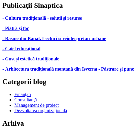
Publicaţii
Sinaptica
-
Cultura tradiţională - solutii şi resurse
-
Piatră şi foc
-
Basme din Banat. Lecturi si reinterpretari urbane
-
Caiet educaţional
-
Gust și estetică tradiționale
-
Arhitectura tradițională montană din Isverna - Păstrare și pune
Categorii
blog
Finanţări
Consultanţă
Management de proiect
Dezvoltarea organizațională
Arhiva