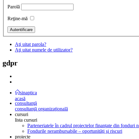
Parolă
Reţine-mă
Aţi uitat parola?
Aţi uitat numele de utilizator?
gdpr
sinaptica
acasă
consultanţă
consultanţă organizaţională
cursuri
lista cursuri
Parteneriatele în cadrul proiectelor finanţate din fonduri
Fondurile nerambursabile – oportunităţi şi riscuri
proiecte