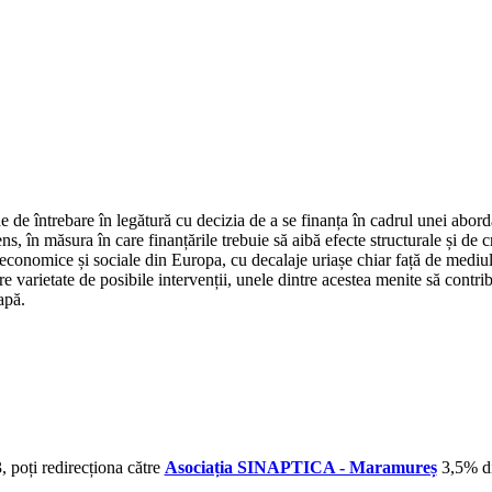
de întrebare în legătură cu decizia de a se finanța în cadrul unei abordă
, în măsura în care finanțările trebuie să aibă efecte structurale și de c
 economice și sociale din Europa, cu decalaje uriașe chiar față de med
rietate de posibile intervenții, unele dintre acestea menite să contribu
apă.
 poți redirecționa către
Asociația SINAPTICA - Maramureș
3,5% di