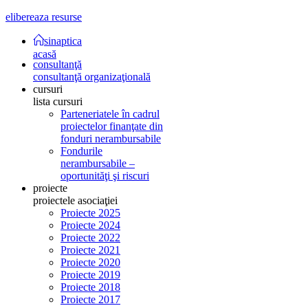
elibereaza resurse
sinaptica
acasă
consultanţă
consultanţă organizaţională
cursuri
lista cursuri
Parteneriatele în cadrul
proiectelor finanţate din
fonduri nerambursabile
Fondurile
nerambursabile –
oportunităţi şi riscuri
proiecte
proiectele asociaţiei
Proiecte 2025
Proiecte 2024
Proiecte 2022
Proiecte 2021
Proiecte 2020
Proiecte 2019
Proiecte 2018
Proiecte 2017