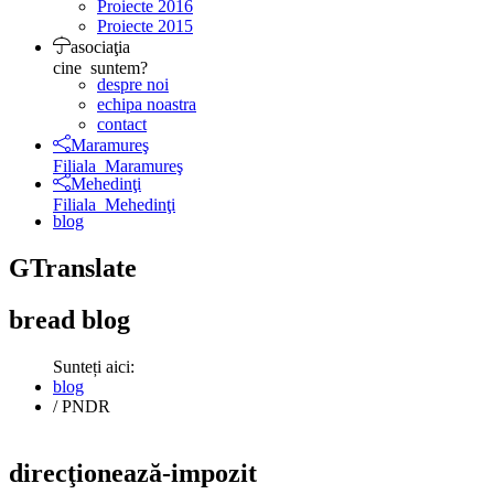
Proiecte 2016
Proiecte 2015
asociaţia
cine suntem?
despre noi
echipa noastra
contact
Maramureş
Filiala Maramureş
Mehedinţi
Filiala Mehedinţi
blog
GTranslate
bread
blog
Sunteți aici:
blog
/
PNDR
direcţionează-impozit